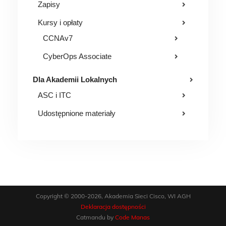
Zapisy
Kursy i opłaty
CCNAv7
CyberOps Associate
Dla Akademii Lokalnych
ASC i ITC
Udostępnione materiały
Copyright © 2000-2026, Akademia Sieci Cisco, WI AGH
Deklaracja dostępności
Catmandu by
Code Manas